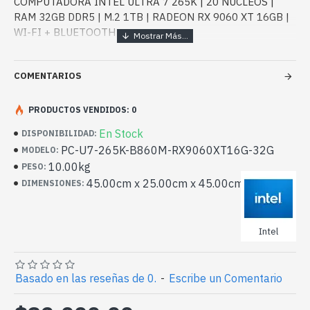
COMPUTADORA INTEL ULTRA 7 265K | 20 NÚCLEOS |
RAM 32GB DDR5 | M.2 1TB | RADEON RX 9060 XT 16GB |
WI-FI + BLUETOOTH
Los procesadores Intel® Core™ Ultra (Series 2) se
diseñaron para convertirte en un líder en IA. Desde una
COMENTARIOS
productividad superpotenciada hasta una mayor seguridad
y velocidad, la IA de Intel es la clave para un desempeño
PRODUCTOS VENDIDOS: 0
del procesador de último nivel.
En Stock
DISPONIBILIDAD:
PC-U7-265K-B860M-RX9060XT16G-32G
MODELO:
10.00kg
PESO:
El equipo incluye:
45.00cm x 25.00cm x 45.00cm
DIMENSIONES:
- Procesador:
Intel
Intel Ultra 7 265K, 20 núcleos, 3.9 Ghz-5.5 Ghz, 30 MB
Intel® Smart Cache + 36 MB Caché L2 - BX80768265K
Basado en las reseñas de 0.
-
Escribe un Comentario