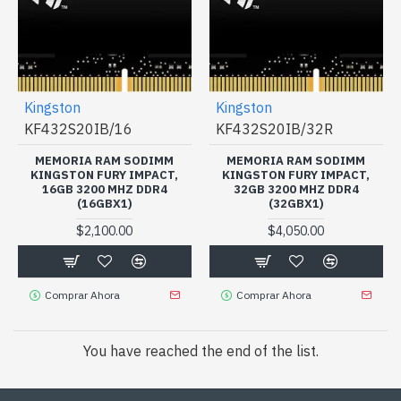
Kingston
Kingston
KF432S20IB/16
KF432S20IB/32R
MEMORIA RAM SODIMM
MEMORIA RAM SODIMM
KINGSTON FURY IMPACT,
KINGSTON FURY IMPACT,
16GB 3200 MHZ DDR4
32GB 3200 MHZ DDR4
(16GBX1)
(32GBX1)
$2,100.00
$4,050.00
Comprar Ahora
Comprar Ahora
You have reached the end of the list.