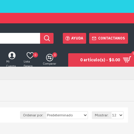
AYUDA
CONTACTANOS
0
0
0 artículo(s) - $0.00
Mi
Lista
Comparar
Cuenta
Deseos
Ordenar por:
Mostrar: