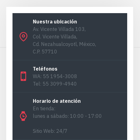
Nuestra ubicación
Av. Vicente Villada 103,
Col. Vicente Villada,
Cd. Nezahualcoyotl, México,
C.P. 57710
Teléfonos
WA: 55 1954-3008
Tel: 55 3099-4940
Horario de atención
En tienda:
lunes a sábado: 10:00 - 17:00
Sitio Web: 24/7