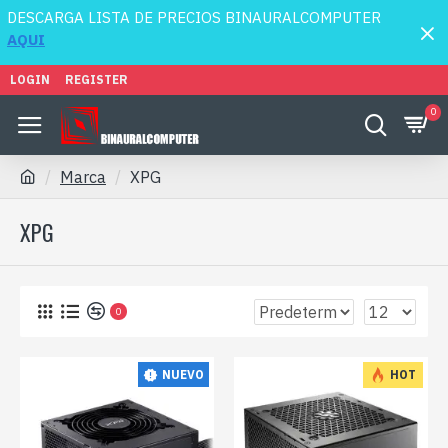
DESCARGA LISTA DE PRECIOS BINAURALCOMPUTER
AQUI
LOGIN
REGISTER
0
Marca
XPG
XPG
0
NUEVO
HOT