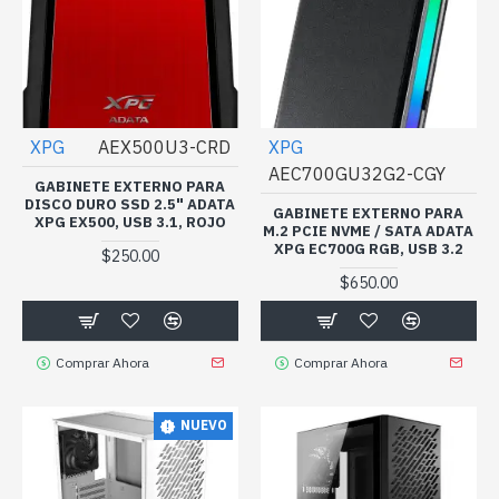
XPG
AEX500U3-CRD
XPG
AEC700GU32G2-CGY
GABINETE EXTERNO PARA
DISCO DURO SSD 2.5" ADATA
GABINETE EXTERNO PARA
XPG EX500, USB 3.1, ROJO
M.2 PCIE NVME / SATA ADATA
XPG EC700G RGB, USB 3.2
$250.00
$650.00
Comprar Ahora
Comprar Ahora
NUEVO