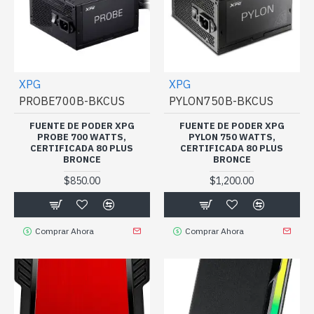
XPG
XPG
PROBE700B-BKCUS
PYLON750B-BKCUS
FUENTE DE PODER XPG
FUENTE DE PODER XPG
PROBE 700 WATTS,
PYLON 750 WATTS,
CERTIFICADA 80 PLUS
CERTIFICADA 80 PLUS
BRONCE
BRONCE
$850.00
$1,200.00
Comprar Ahora
Comprar Ahora