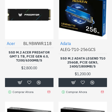
Acer
BL.9BWWR.118
Adata
ALEG-710-256GCS
SSD M.2 ACER PREDATOR
GM7 1 TB, PCIE GEN 4.0,
SSD M.2 ADATA LEGEND 710
7200/6300MB/S
256GB, PCIE GEN3,
2400/1800MB/S
$2,800.00
$1,200.00
Comprar Ahora
Comprar Ahora